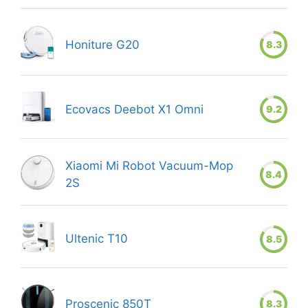
Honiture G20
8.3
Ecovacs Deebot X1 Omni
9.2
Xiaomi Mi Robot Vacuum-Mop
8.4
2S
Ultenic T10
8.5
Proscenic 850T
8.3