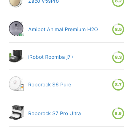
Zaco V5sPro
8.2
Amibot Animal Premium H2O
8.5
iRobot Roomba j7+
8.3
Roborock S6 Pure
8.7
Roborock S7 Pro Ultra
8.9