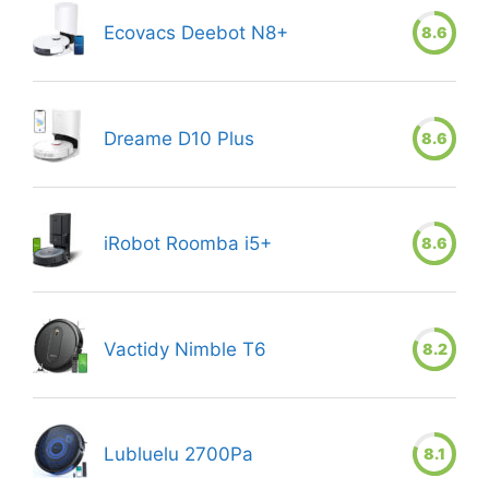
Ecovacs Deebot N8+
8.6
Dreame D10 Plus
8.6
iRobot Roomba i5+
8.6
Vactidy Nimble T6
8.2
Lubluelu 2700Pa
8.1