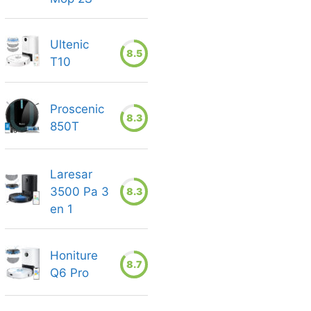
Ultenic
8.5
T10
Proscenic
8.3
850T
Laresar
3500 Pa 3
8.3
en 1
Honiture
8.7
Q6 Pro