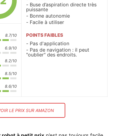
.2
Buse d’aspiration directe très
puissante
Bonne autonomie
Facile à utiliser
POINTS FAIBLES
8.7/10
Pas d'application
6.9/10
Pas de navigation : il peut
"oublier" des endroits.
8.2/10
8.5/10
8.6/10
VOIR LE PRIX SUR AMAZON
 robot à petit prix
n’est pas toujours facile,