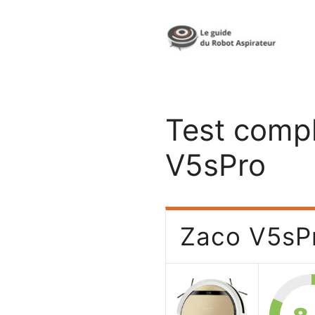
Aller
au
contenu
Test comp
V5sPro
Zaco V5sP