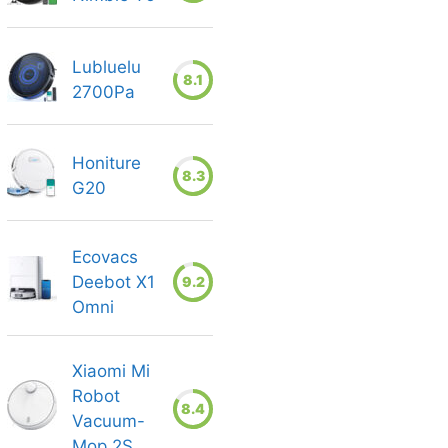
Lubluelu
8.1
2700Pa
Honiture
8.3
G20
Ecovacs
Deebot X1
9.2
Omni
Xiaomi Mi
Robot
8.4
Vacuum-
Mop 2S