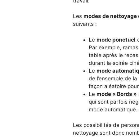
travail.
Les
modes de nettoyage 
suivants :
Le
mode ponctuel
e
Par exemple, ramass
table après le repas
durant la soirée cin
Le
mode automati
de l’ensemble de la
façon aléatoire pour 
Le
mode « Bords »
qui sont parfois négl
mode automatique.
Les possibilités de perso
nettoyage sont donc nom