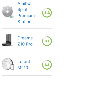
Amibot
Spirit
8.3
Premium
Station
Dreame
8.1
Z10 Pro
Lefant
8.1
M210