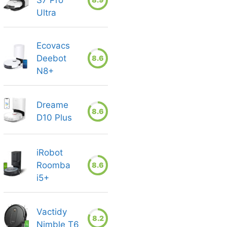
S7 Pro
Ultra
Ecovacs
Deebot
8.6
N8+
Dreame
8.6
D10 Plus
iRobot
Roomba
8.6
i5+
Vactidy
8.2
Nimble T6