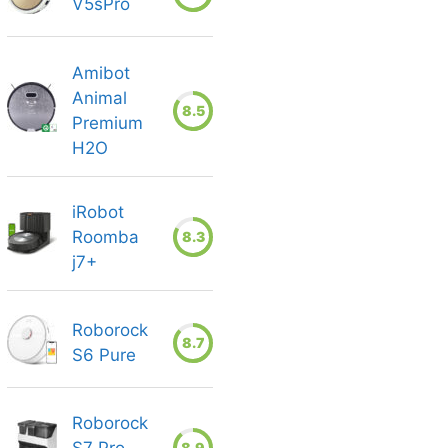
V5sPro
Amibot
Animal
8.5
Premium
H2O
iRobot
Roomba
8.3
j7+
Roborock
8.7
S6 Pure
Roborock
8.9